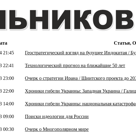
ата
Статья, 
4 21:45
Геостратегический взгляд на будущее Индокитая / Б
3 22:41
Технологический прогноз на ближайшие 50 лет
3 23:00
Очерк о стратегии Ирана / Шиитского проекта до 20
3 22:00
Хроники гибели Украины: Западная Украина / Галиц
3 14:00
Хроники гибели Украины: национальная катастрофа
3 09:00
Поиски идеологии для России
3 00:30
Очерк о Многополярном мире