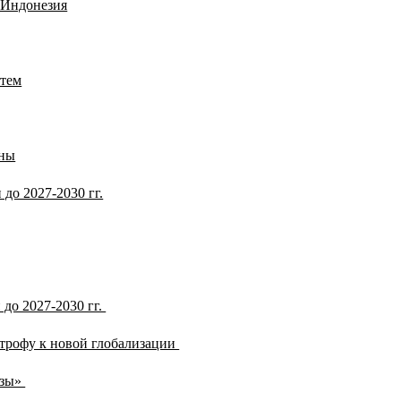
 Индонезия
стем
ины
до 2027-2030 гг.
до 2027-2030 гг.
строфу к новой глобализации
нзы»