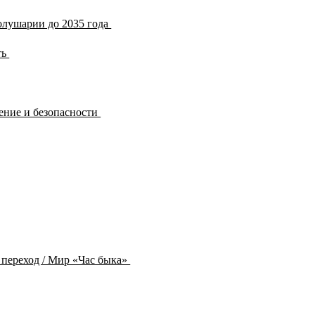
олушарии до 2035 года
ть
ение и безопасности
 переход / Мир «Час быка»