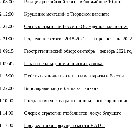
2 08:00
Ротация российской элиты в ближайшие 10 лет
2 12:00
Крушение мечтаний о Тюркском каганате
2 22:00
Очерк о стратегии России «Осажденная крепость»
2 21:00
Подведение итогов 2018-2021 гг. и прогнозы на 202
1 09:15
Геостратегический обзор: сентябрь – декабрь 2021 г
1 09:45
Пакт о ненападении и поиски суслика
1 15:00
Публичная политика и парламентаризм в России
1 22:00
Биполярный мир и битва за Тайвань
1 10:00
Государство versus транснациональные корпорации
1 14:00
Очерк о стратегии глобалистов: локус будущего
1 17:00
Предвестники грядущей смерти НАТО