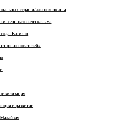
ональных стран и/или реконкиста
ки: геостратегическая яма
 года: Ватикан
 отцов-основателей»
ол
ии
 цивилизация
люция и развитие
 Малайзия