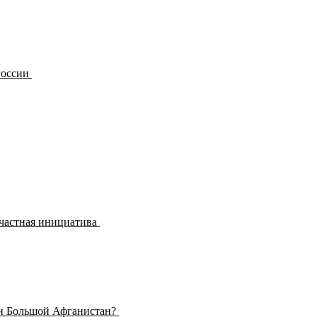
России
 частная инициатива
или Большой Афганистан?