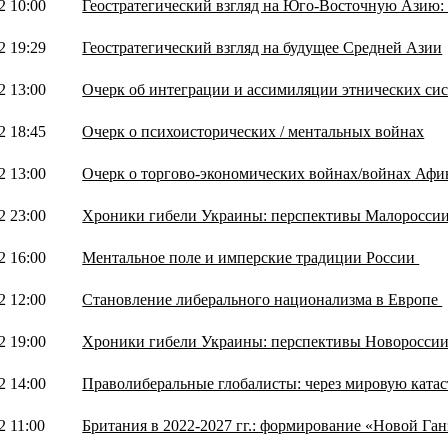
2 10:00
Геостратегический взгляд на Юго-Восточную Азию:
2 19:29
Геостратегический взгляд на будущее Средней Азии
2 13:00
Очерк об интеграции и ассимиляции этнических си
2 18:45
Очерк о психоисторических / ментальных войнах
2 13:00
Очерк о торгово-экономических войнах/войнах Аф
2 23:00
Хроники гибели Украины: перспективы Малороссии 
2 16:00
Ментальное поле и имперские традиции России
2 12:00
Становление либерального национализма в Европе
2 19:00
Хроники гибели Украины: перспективы Новороссии 
2 14:00
Праволиберальные глобалисты: через мировую ката
2 11:00
Британия в 2022-2027 гг.: формирование «Новой Га