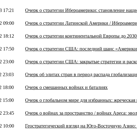
3 17:21
Очерк о стратегии Ибероамерики: становление наци
2 09:00
Очерк о стратегии Латинской Америки / Ибероамери
2 18:12
Очерк о стратегии континентальной Европы до 2030
2 17:50
Очерк о стратегии США: последний шанс «Америки
2 23:00
Очерк о стратегии США: закрытые стратегии и раск
2 23:03
Очерк об элитах стран в период распада глобализац
2 18:00
Очерк о смешанных войнах и баталиях
2 15:00
Очерк о глобальном мире для избранных: жреческая
2 23:45
Очерк о войнах за пространство / войнах Ареса: эво
2 10:00
Геостратегический взгляд на Юго-Восточную Азию: