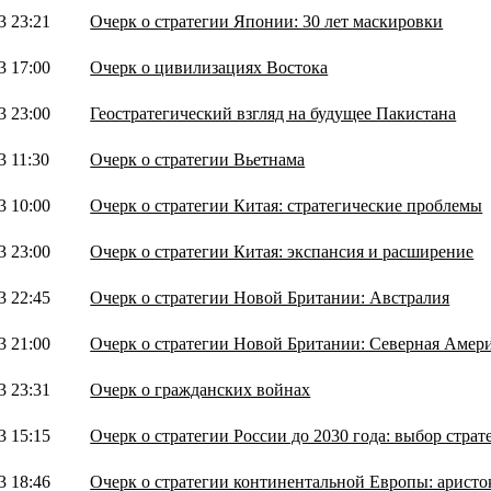
3 23:21
Очерк о стратегии Японии: 30 лет маскировки
3 17:00
Очерк о цивилизациях Востока
3 23:00
Геостратегический взгляд на будущее Пакистана
3 11:30
Очерк о стратегии Вьетнама
3 10:00
Очерк о стратегии Китая: стратегические проблемы
3 23:00
Очерк о стратегии Китая: экспансия и расширение
3 22:45
Очерк о стратегии Новой Британии: Австралия
3 21:00
Очерк о стратегии Новой Британии: Северная Амер
3 23:31
Очерк о гражданских войнах
3 15:15
Очерк о стратегии России до 2030 года: выбор страт
3 18:46
Очерк о стратегии континентальной Европы: аристо