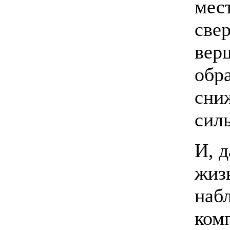
мес
све
вер
обра
сни
сил
И, 
жиз
наб
ком