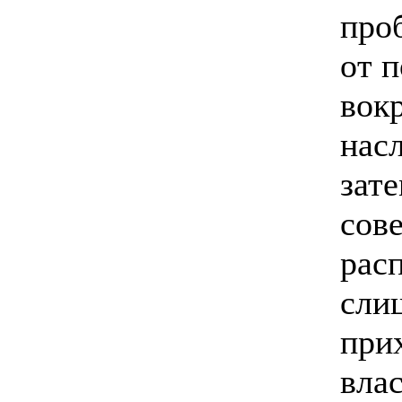
про
от 
вок
насл
зат
сов
рас
слиш
при
влас