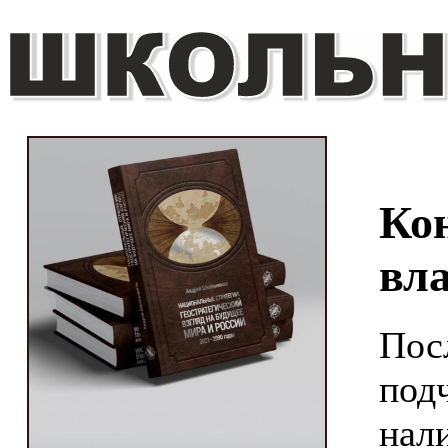
Ко
вл
Пос
под
нал