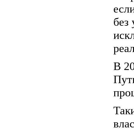
есл
без
иск
реа
В 2
Пут
проц
Так
вла