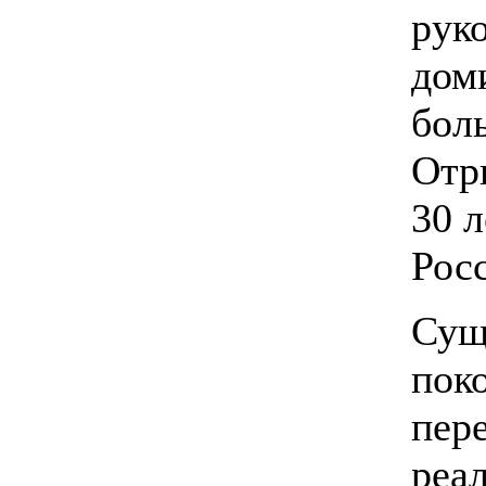
руко
дом
бол
Отр
30 
Рос
Сущ
пок
пере
реал