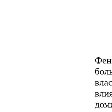
Фен
бол
вла
вли
дом