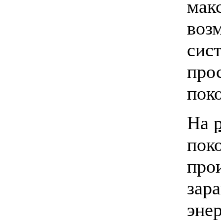
мак
воз
сист
про
пок
На
пок
про
зара
эне