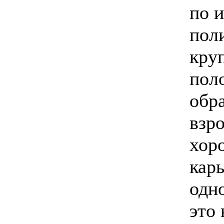
по 
пол
кру
пол
обр
взр
хор
кар
одно
это