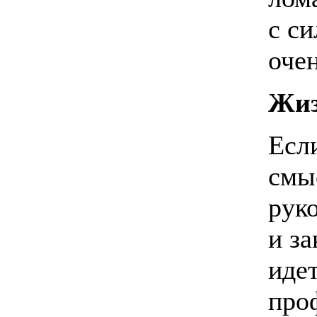
с с
очен
Жиз
Есл
смы
рук
и за
иде
про