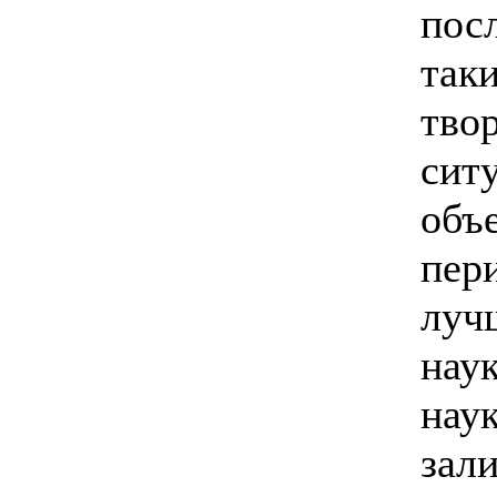
посл
так
тво
сит
объ
пер
луч
нау
наук
зал