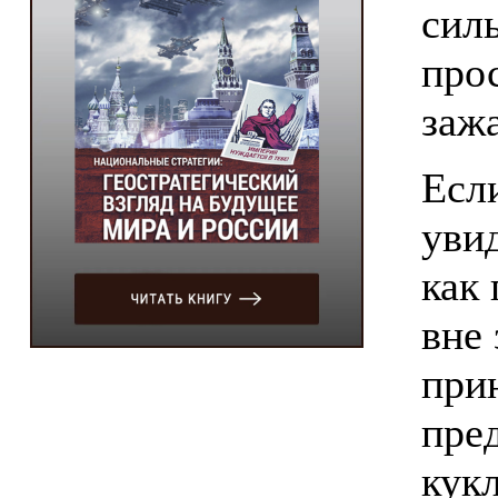
сил
про
заж
Есл
уви
как
вне
при
пре
кук