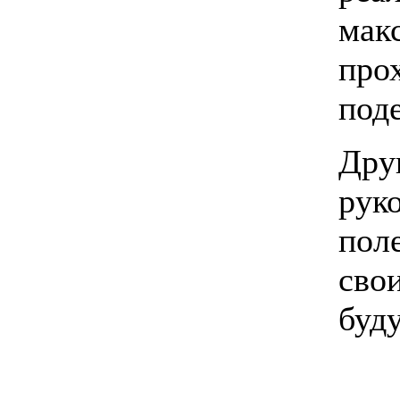
мак
прох
под
Дру
руко
пол
сво
буд