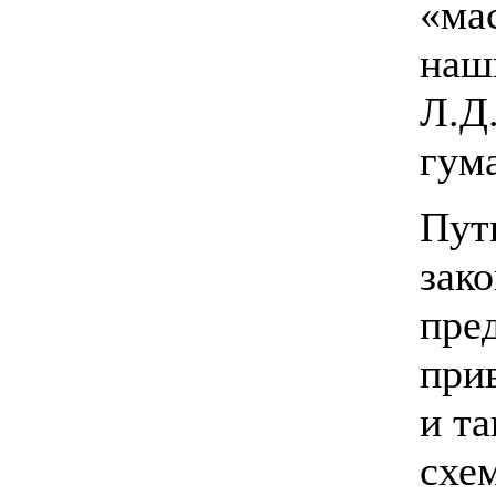
«ма
наш
Л.Д
гум
Пут
зак
пре
при
и т
схе