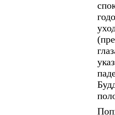
спо
годо
ухо
(пр
глаз
ука
пад
Буд
поло
Поп