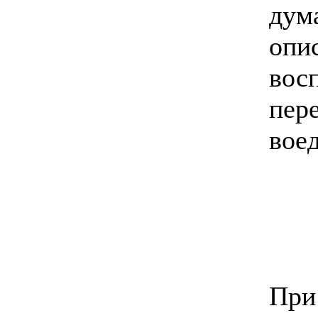
дум
опи
вос
пер
вое
При