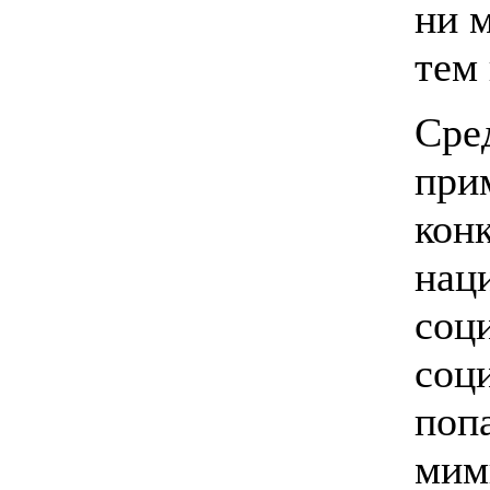
ни 
тем
Сре
при
кон
нац
соц
соц
поп
мим