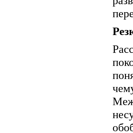
раз
пер
Рез
Рас
поко
пон
чем
Меж
нес
обо