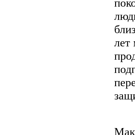
пок
люд
бли
лет
про
под
пер
защ
Мак