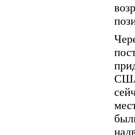
воз
поз
Чер
пос
прид
США
сей
мес
был
над