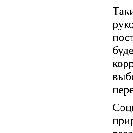
Так
рук
пос
буд
корр
выбо
пер
Соц
при