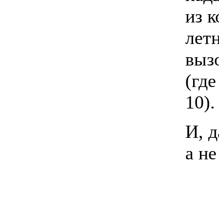
из к
лет
вызо
(гд
10).
И, 
а не