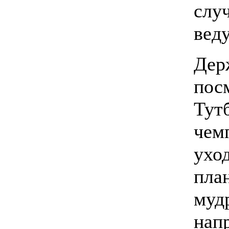
слу
вед
Держ
пос
Тут
чемп
ухо
пла
муд
нап