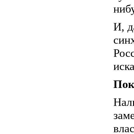
ниб
И, 
син
Росс
иск
Пок
Нал
зам
вла