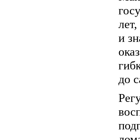
гос
лет,
и з
ока
гибк
до с
Рег
вос
подг
лома