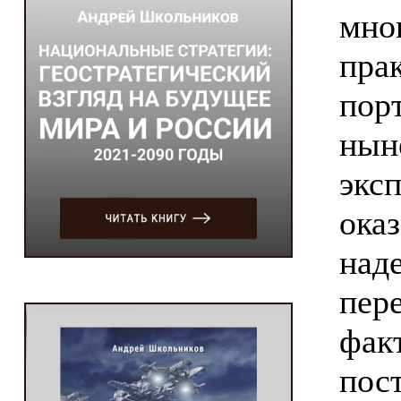
мног
пра
пор
нын
экс
оказ
над
пер
фак
пос