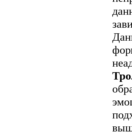
дан
зав
Дан
фор
неа
Тро
обр
эмо
под
выш