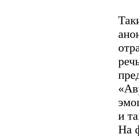
Так
ано
отр
реч
пре
«Ав
эмо
и т
На 