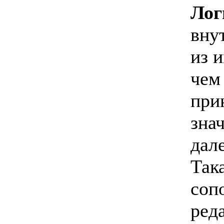
Лог
вну
из 
чем
при
знач
дал
Так
соп
ред