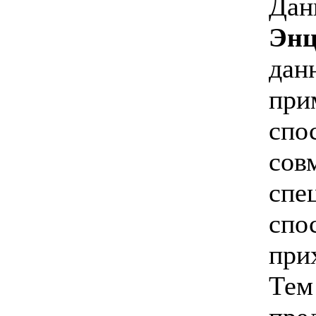
Дан
Энц
дан
при
спо
сов
спе
спо
при
Тем