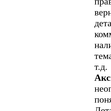
пра
вер
дет
ком
нал
тем
т.д.
Ак
нео
пон
Дет