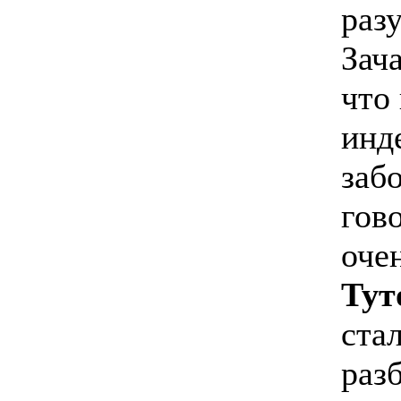
разу
Зач
что
инд
заб
гов
оче
Тут
ста
раз