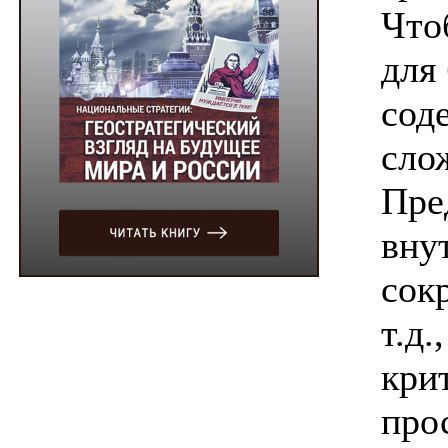
Что
для
сод
сло
Пре
вну
сок
т.д
кри
про