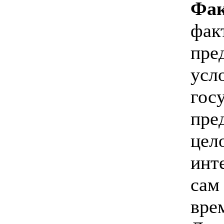
Фак
фак
пре
усл
гос
пре
цело
инт
сам
вре