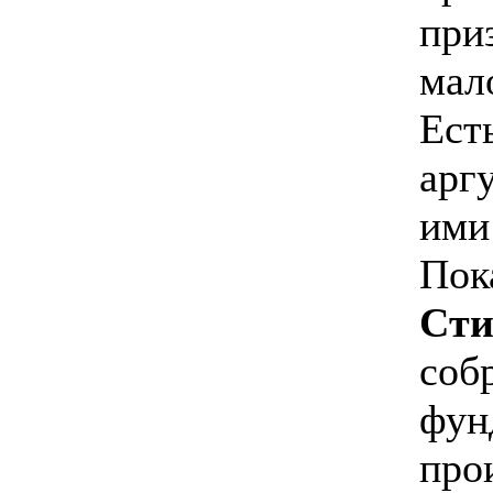
при
мало
Ест
арг
ими
Пок
Сти
соб
фун
про