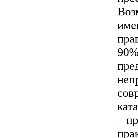
Воз
име
пра
90%
пре
неп
сов
кат
– п
пра