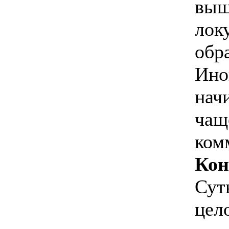
выш
лок
обр
Ино
нач
чащ
ком
Кон
Сут
цел