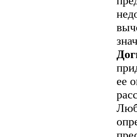
пре
нед
выч
зна
До
при
ее 
рас
Люб
опр
пре