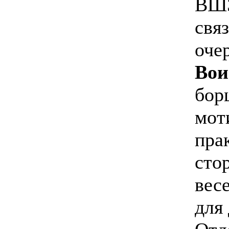
ВШЭ
свя
оче
Вои
бор
мот
пра
сто
вес
для