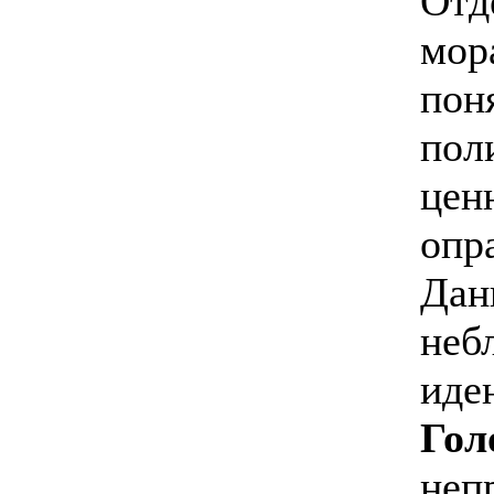
Отд
мор
пон
пол
цен
опр
Дан
неб
иде
Гол
неп