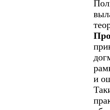
Пол
выл
тео
Про
при
дог
рам
и о
Так
пра