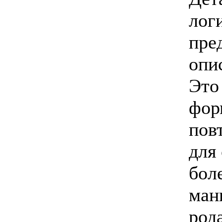
лог
пре
опи
Это
фор
повт
для
бол
ман
род