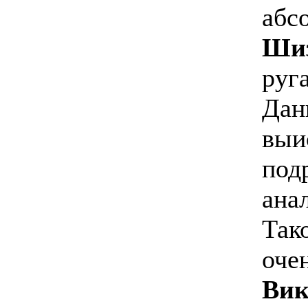
абс
Ши
руга
Дан
выи
под
ана
Так
оче
Вик