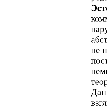
Эст
ком
нар
абс
не 
пос
нем
тео
Дан
взг