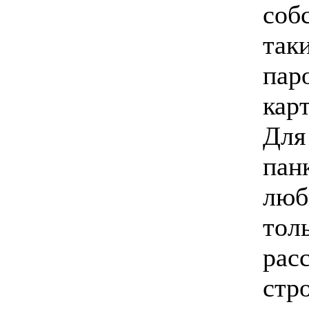
соб
так
пар
кар
Для
пан
люб
тол
рас
стр