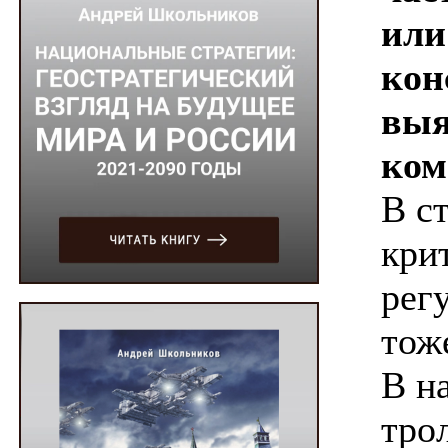
или
кон
выя
ком
В с
кри
рег
тож
В н
тро