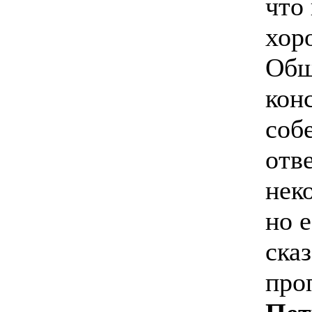
что
хор
Общ
кон
соб
отв
нек
но 
ска
про