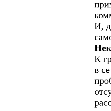
при
ком
И, 
сам
Нек
К г
в с
про
отс
рас