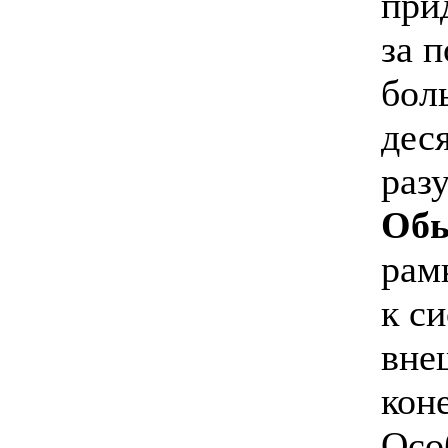
при
за 
бол
дес
раз
Обы
рам
к с
вне
кон
Осо