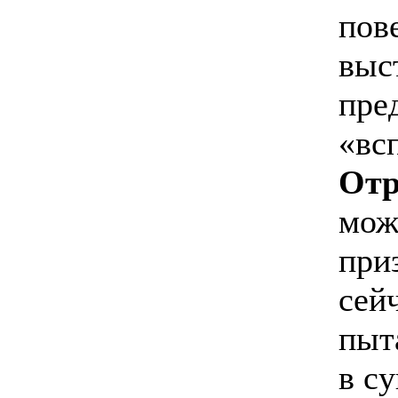
пов
выс
пре
«вс
От
мож
при
сей
пыт
в с