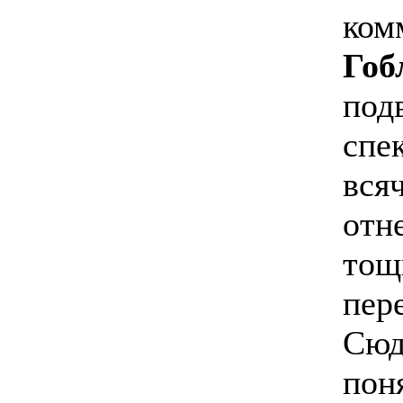
ком
Гоб
под
спе
вся
отн
тощ
пер
Сюд
поня