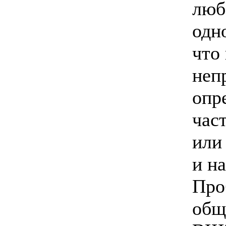
люб
одн
что
неп
опр
час
ил
и на
Про
общ