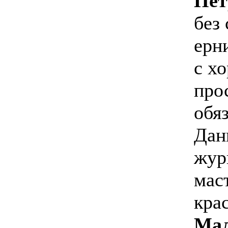
Пе
без
ерн
с х
про
обя
Дан
жур
мас
кра
Мал