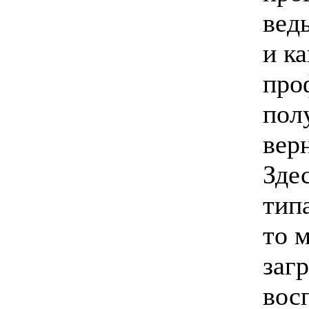
вед
и к
про
пол
вер
Зде
тип
то 
заг
вос