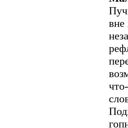
Пуч
вне
нез
реф
пер
воз
что
сло
Под
гоп