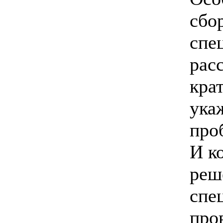
сбо
спе
рас
кра
ука
про
И к
реш
спец
про