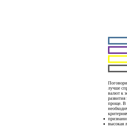
Поговорим
лучше спр
валют к з
развития 
проще. В 
необходи
критерия
признани
высокая л