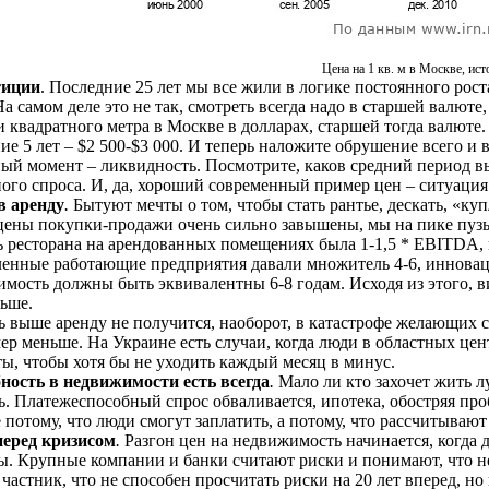
Цена на 1 кв. м в Москве, исто
тиции
. Последние 25 лет мы все жили в логике постоянного рост
На самом деле это не так, смотреть всегда надо в старшей валют
 квадратного метра в Москве в долларах, старшей тогда валюте. 
ие 5 лет – $2 500-$3 000. И теперь наложите обрушение всего и
ый момент – ликвидность. Посмотрите, каков средний период в
ого спроса. И, да, хороший современный пример цен – ситуация
в аренду
.
Бытуют мечты о том, чтобы стать рантье, дескать, «куп
цены покупки-продажи очень сильно завышены, мы на пике пузы
ь ресторана на арендованных помещениях была 1-1,5 * EBITDA, 
нные работающие предприятия давали множитель 4-6, инноваци
мость должны быть эквивалентны 6-8 годам. Исходя из этого, в
льше.
 выше аренду не получится, наоборот, в катастрофе желающих сд
ер меньше. На Украине есть случаи, когда люди в областных це
ы, чтобы хотя бы не уходить каждый месяц в минус.
ность в недвижимости есть всегда
.
Мало ли кто захочет жить л
ть. Платежеспособный спрос обваливается, ипотека, обостряя п
 потому, что люди смогут заплатить, а потому, что рассчитываю
еред кризисом
.
Разгон цен на недвижимость начинается, когда 
ы. Крупные компании и банки считают риски и понимают, что не
частник, что не способен просчитать риски на 20 лет вперед, но 