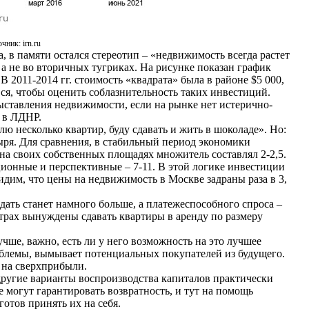
чник: irn.ru
а, в памяти остался стереотип – «недвижимость всегда растет
е, а не во вторичных тугриках. На рисунке показан график
В 2011-2014 гг. стоимость «квадрата» была в районе $5 000,
 вся, чтобы оценить соблазнительность таких инвестиций.
ыставления недвижимости, если на рынке нет истерично-
 в ЛДНР.
лю несколько квартир, буду сдавать и жить в шоколаде». Но:
ря. Для сравнения, в стабильный период экономики
на своих собственных площадях множитель составлял 2-2,5.
онные и перспективные – 7-11. В этой логике инвестиции
идим, что цены на недвижимость в Москве задраны раза в 3,
ать станет намного больше, а платежеспособного спроса –
нтрах вынуждены сдавать квартиры в аренду по размеру
учше, важно, есть ли у него возможность на это лучшее
роблемы, вымывает потенциальных покупателей из будущего.
т на сверхприбыли.
другие варианты воспроизводства капиталов практически
 могут гарантировать возвратность, и тут на помощь
готов принять их на себя.