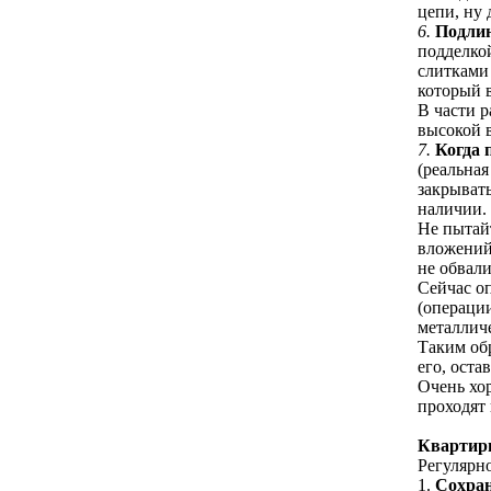
цепи, ну 
6.
Подлин
подделко
слитками
который в
В части 
высокой 
7.
Когда 
(реальная
закрывать
наличии.
Не пытайт
вложений 
не обвали
Сейчас о
(операции
металличе
Таким обр
его, оста
Очень хор
проходят
Квартир
Регулярно
1.
Сохра