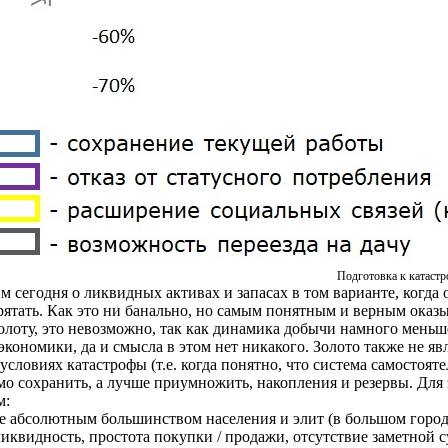
Подготовка к катаст
 сегодня о ликвидных активах и запасах в том варианте, когда о
ятать. Как это ни банально, но самым понятным и верным оказыва
олоту, это невозможно, так как динамика добычи намного меньш
экономики, да и смысла в этом нет никакого. Золото также не я
условиях катастрофы (т.е. когда понятно, что система самостоя
мо сохранить, а лучше приумножить, накопления и резервы. Дл
м:
е абсолютным большинством населения и элит (в большом город
иквидность, простота покупки / продажи, отсутствие заметной с