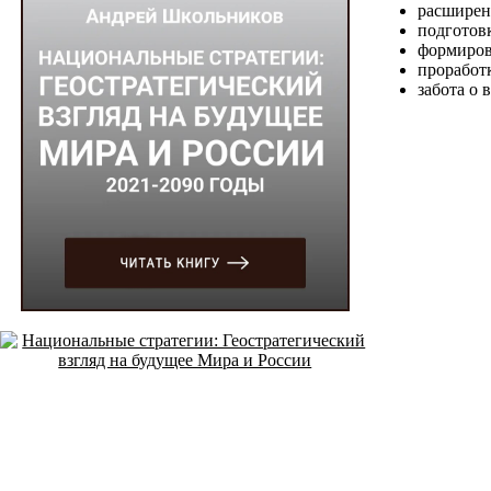
расширен
подготовк
формиров
проработк
забота о 