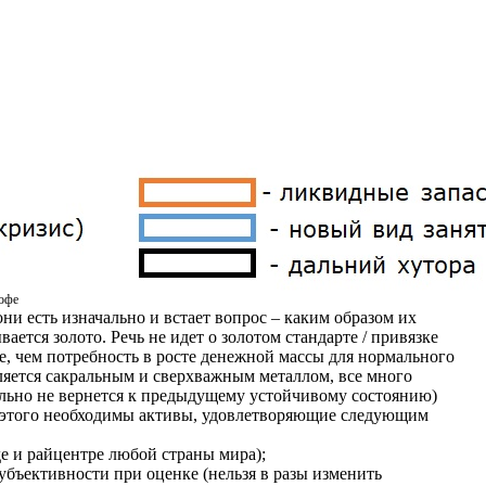
рофе
ни есть изначально и встает вопрос – каким образом их
ется золото. Речь не идет о золотом стандарте / привязке
е, чем потребность в росте денежной массы для нормального
вляется сакральным и сверхважным металлом, все много
тельно не вернется к предыдущему устойчивому состоянию)
я этого необходимы активы, удовлетворяющие следующим
е и райцентре любой страны мира);
убъективности при оценке (нельзя в разы изменить