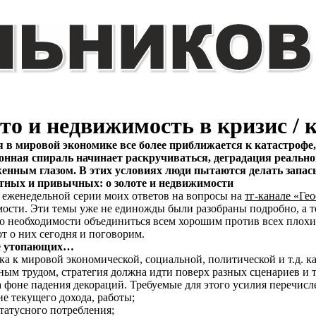
то и недвижимость в кризис /
 в мировой экономике все более приближается к катастрофе,
нная спираль начинает раскручиваться, деградация реально
енным глазом. В этих условиях люди пытаются делать запасы
тных и привычных: о золоте и недвижимости
 еженедельной серии моих ответов на вопросы на
тг-канале «Гео
ости. Эти темы уже не единожды были разобраны подробно, а т
 о необходимости объединиться всем хорошим против всех плохи
т о них сегодня и поговорим.
е утопающих…
ка к мировой экономической, социальной, политической и т.д. 
ым трудом, стратегия должна идти поверх разных сценариев и т
а фоне падения декораций. Требуемые для этого усилия перечис
е текущего дохода, работы;
статусного потребления;