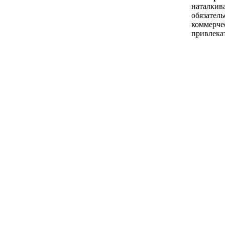
наталкива
обязатель
коммерче
привлека