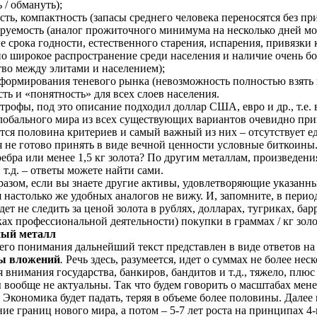
 / обмануть);
ть, компактность (запасы среднего человека переносятся без п
руемость (аналог прожиточного минимума на несколько дней мож
е срока годности, естественного старения, испарения, привязки к
но широкое распространение среди населения и наличие очень б
тво между элитами и населением);
 формирования теневого рынка (невозможность полностью взять п
ть и «понятность» для всех слоев населения.
трофы, под это описание подходил доллар США, евро и др., т.е.
глобального мира из всех существующих вариантов очевидно при
тся половина критериев и самый важный из них – отсутствует 
 не готово принять в виде вечной ценности условные биткоины. У
ребра или менее 1,5 кг золота? По другим металлам, произведе
 т.д. – ответы можете найти сами.
азом, если вы знаете другие активы, удовлетворяющие указанны
я настолько же удобных аналогов не вижу. И, запомните, в период
ет не следить за ценой золота в рублях, долларах, тугриках, ба
ках профессиональной деятельности) покупки в граммах / кг золо
ный металл
его понимания дальнейший текст представлен в виде ответов на
ы вложений
.
Речь здесь, разумеется, идет о суммах не более нес
 внимания государства, банкиров, бандитов и т.д., тяжело, пл
вообще не актуальны. Так что будем говорить о масштабах менее
.
Экономика будет падать, теряя в объеме более половины. Далее 
ие границ нового мира, а потом – 5-7 лет роста на принципах 4-