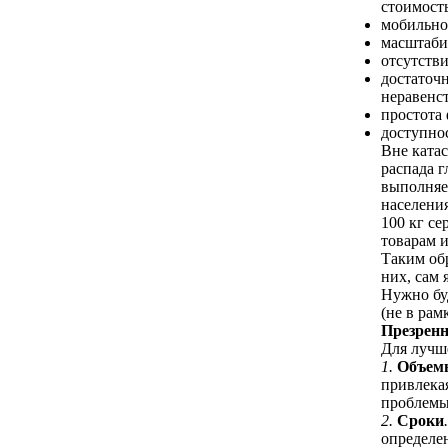
стоимость
мобильнос
масштаби
отсутстви
достаточ
неравенс
простота
доступнос
Вне катас
распада 
выполняе
населения
100 кг се
товарам и
Таким обр
них, сам 
Нужно буд
(не в рам
Презрен
Для лучш
1.
Объем
привлекая
проблемы 
2.
Сроки
определен