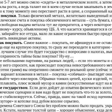
 5-7 лет можно смело «сидеть» в металлическом золоте, а затем
лы роста, а ведь талант ни в коем случае нельзя закапывать в з
но к тому моменту оно перестанет расти в цене, а сохраненный к
 покупки
.
Только физический металл, желательно выведенный из 
ллические счета и покупка обезличенного металла – суть бумага
свободная выдача металла тут же прекратится, а через некоторо
ивому» курсу, объявленному ЦБ. А что касается хранящегося в с
 забирайте все оттуда, мало ли какие ограничения быстро прид
чить ликвидные активы.
как покупать
.
Самое важное – покупать, не афишируя и не остав
да еще на крупную покупку, то сразу же переходите в категорию
 лучшем случае это будет государство с вопросами о налогах, вы
 сохранность тайны базы покупки? Ну-ну…
е небольшими партиями, на разных людей, – если это монеты и 
у него спросите, как происходит покупка невостребованного мет
сотни грамм) вы оперативно сможете по реальной цене (сейчас э
вариант вложения в металл – покупка «собачьих» (выглядят они
вайте через ювелиров. Обрывки тонких цепей, куски изделий, то
еплавлять, плюс всякий мусор и камни (искусственные идут на в
е государством
.
Если дело дойдет до изъятия физического золот
ические сценарии и вам надо будет не покупать что-то за золото,
 стабилизируется. Сейчас, правда, шанс на такой исход оценива
хуторе» и котелке под дубом вполне серьезно.
времена Советского Союза без проблем можно было продать укра
у. Кстати, наличие толстой цепи – хорошее объяснение, куда дел