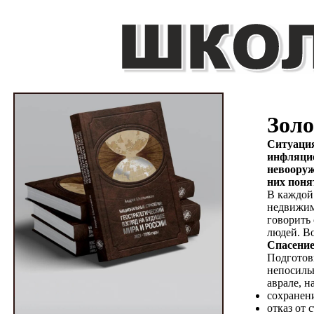
Золо
Ситуация
инфляцио
невооруж
них поня
В каждой
недвижим
говорить
людей. Во
Спасени
Подготов
непосильн
аврале, н
сохранени
отказ от 