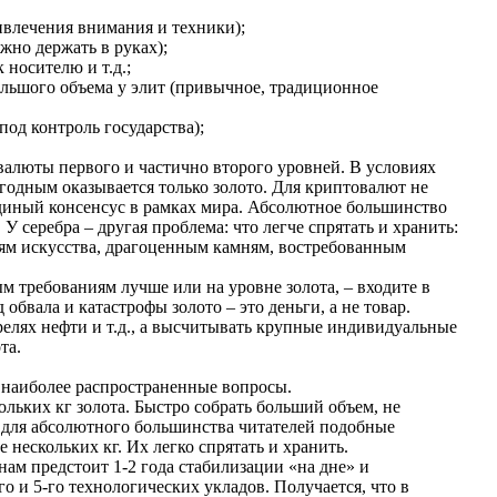
ривлечения внимания и техники);
но держать в руках);
 носителю и т.д.;
ольшого объема у элит (привычное, традиционное
од контроль государства);
 валюты первого и частично второго уровней. В условиях
годным оказывается только золото. Для криптовалют не
единый консенсус в рамках мира. Абсолютное большинство
 серебра – другая проблема: что легче спрятать и хранить:
ниям искусства, драгоценным камням, востребованным
м требованиям лучше или на уровне золота, – входите в
 обвала и катастрофы золото – это деньги, а не товар.
ррелях нефти и т.д., а высчитывать крупные индивидуальные
та.
 наиболее распространенные вопросы.
кольких кг золота. Быстро собрать больший объем, не
юс для абсолютного большинства читателей подобные
 нескольких кг. Их легко спрятать и хранить.
нам предстоит 1-2 года стабилизации «на дне» и
го и 5-го технологических укладов. Получается, что в