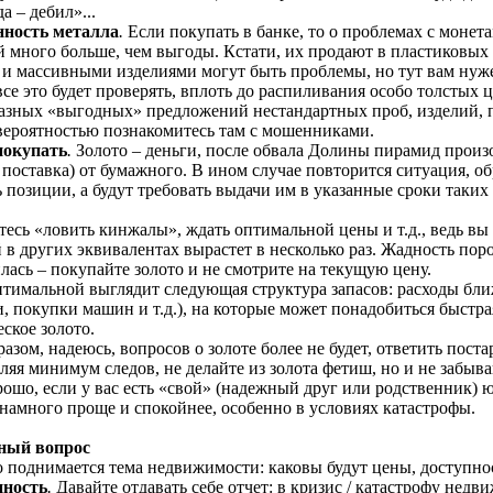
да – дебил»...
ность металла
.
Если покупать в банке, то о проблемах с монет
й много больше, чем выгоды. Кстати, их продают в пластиковых
 и массивными изделиями могут быть проблемы, но тут вам нуже
се это будет проверять, вплоть до распиливания особо толстых ц
разных «выгодных» предложений нестандартных проб, изделий, п
вероятностью познакомитесь там с мошенниками.
покупать
.
Золото – деньги, после обвала Долины пирамид произой
 поставка) от бумажного. В ином случае повторится ситуация, о
 позиции, а будут требовать выдачи им в указанные сроки таких
есь «ловить кинжалы», ждать оптимальной цены и т.д., ведь вы 
в других эквивалентах вырастет в несколько раз. Жадность пор
лась – покупайте золото и не смотрите на текущую цену.
птимальной выглядит следующая структура запасов: расходы бли
, покупки машин и т.д.), на которые может понадобиться быстрая 
ское золото.
азом, надеюсь, вопросов о золоте более не будет, ответить пос
вляя минимум следов, не делайте из золота фетиш, но и не забыва
ошо, если у вас есть «свой» (надежный друг или родственник) 
 намного проще и спокойнее, особенно в условиях катастрофы.
ный вопрос
 поднимается тема недвижимости: каковы будут цены, доступнос
нность
.
Давайте отдавать себе отчет: в кризис / катастрофу недв