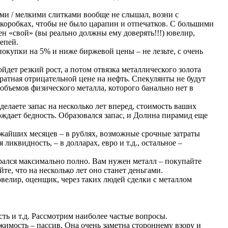
ами / мелкими слитками вообще не слышал, возни с
 коробках, чтобы не было царапин и отпечатков. С большими
н «свой» (вы реально должны ему доверять!!!) ювелир,
епей.
окупки на 5% и ниже биржевой цены – не лезьте, с очень
дет резкий рост, а потом отвязка металлического золота
братная отрицательной цене на нефть. Спекулянты не будут
 объемов физического металла, которого банально нет в
делаете запас на несколько лет вперед, стоимость ваших
ождает бедность. Образовался запас, и Долина пирамид еще
жайших месяцев – в рублях, возможные срочные затраты
ликвидность, – в долларах, евро и т.д., остальное –
тарался максимально полно. Вам нужен металл – покупайте
йте, что на несколько лет оно станет деньгами.
ювелир, оценщик, через таких людей сделки с металлом
ть и т.д. Рассмотрим наиболее частые вопросы.
ижимость – пассив. Она очень заметна стороннему взору и