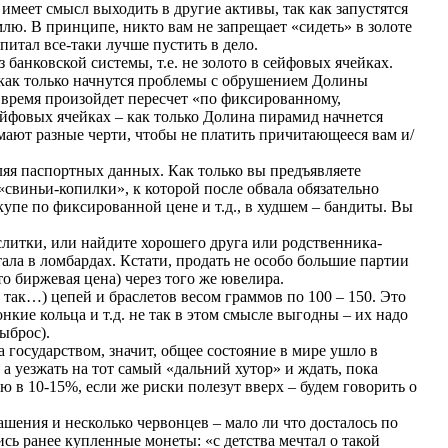
 имеет смысл выходить в другие активы, так как запустятся
емлю. В принципе, никто вам не запрещает «сидеть» в золоте
апитал все-таки лучше пустить в дело.
банковской системы, т.е. не золото в сейфовых ячейках.
, как только начнутся проблемы с обрушением Долины
е время произойдет пересчет «по фиксированному,
ейфовых ячейках – как только Долина пирамид начнется
умают разные черти, чтобы не платить причитающееся вам и/
ляя паспортных данных. Как только вы предъявляете
 «свиньи-копилки», к которой после обвала обязательно
купе по фиксированной цене и т.д., в худшем – бандиты. Вы
слитки, или найдите хорошего друга или родственника-
ала в ломбардах. Кстати, продать не особо большие партии
то биржевая цена) через того же ювелира.
 так…) цепей и браслетов весом граммов по 100 – 150. Это
нкие кольца и т.д. не так в этом смысле выгодны – их надо
ыброс).
а государством, значит, общее состояние в мире ушло в
 а уезжать на тот самый «дальний хутор» и ждать, пока
ю в 10-15%, если же риски полезут вверх – будем говорить о
шения и несколько червонцев – мало ли что досталось по
ись ранее купленные монеты: «с детства мечтал о такой