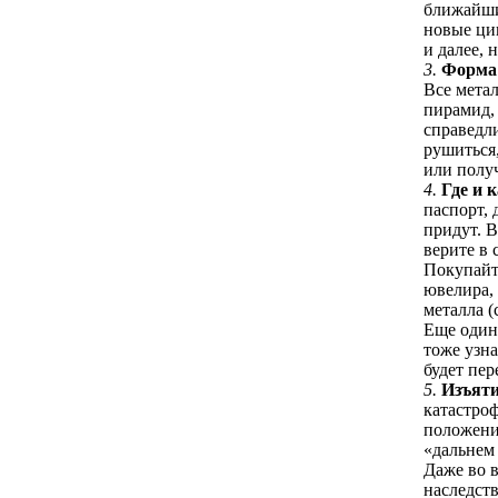
ближайшие
новые цик
и далее, 
3.
Форма
Все мета
пирамид, 
справедл
рушиться,
или полу
4.
Где и 
паспорт, 
придут. В
верите в
Покупайт
ювелира, 
металла (
Еще один 
тоже узна
будет пер
5.
Изъяти
катастроф
положение
«дальнем 
Даже во 
наследств