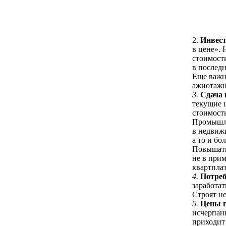
2.
Инвес
в цене». 
стоимости
в последн
Еще важн
ажиотажн
3.
Сдача 
текущие 
стоимост
Промышле
в недвижи
а то и бо
Повышать
не в прим
квартплат
4.
Потреб
заработа
Строят не
5.
Цены п
исчерпан
приходит 